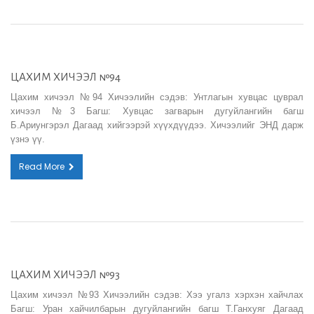
ЦАХИМ ХИЧЭЭЛ №94
Цахим хичээл №94 Хичээлийн сэдэв: Унтлагын хувцас цуврал
хичээл №3 Багш: Хувцас загварын дугуйлангийн багш
Б.Ариунгэрэл Дагаад хийгээрэй хүүхдүүдээ. Хичээлийг ЭНД дарж
үзнэ үү.
Read More
ЦАХИМ ХИЧЭЭЛ №93
Цахим хичээл №93 Хичээлийн сэдэв: Хээ угалз хэрхэн хайчлах
Багш: Уран хайчилбарын дугуйлангийн багш Т.Ганхуяг Дагаад