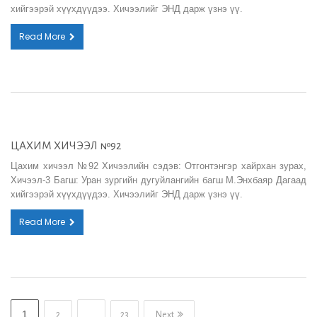
хийгээрэй хүүхдүүдээ. Хичээлийг ЭНД дарж үзнэ үү.
Read More
ЦАХИМ ХИЧЭЭЛ №92
Цахим хичээл №92 Хичээлийн сэдэв: Отгонтэнгэр хайрхан зурах,
Хичээл-3 Багш: Уран зургийн дугуйлангийн багш М.Энхбаяр Дагаад
хийгээрэй хүүхдүүдээ. Хичээлийг ЭНД дарж үзнэ үү.
Read More
1
…
2
23
Next