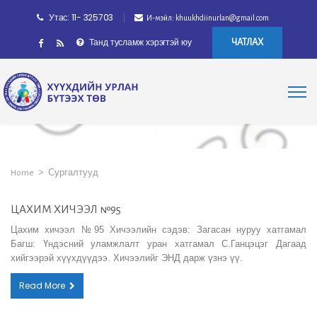
Утас: 11- 325703
И-мэйл: khuukhdiinurlan@gmail.com
Танд тусламж хэрэгтэй юу
ЧАТЛАХ
>
Сургалтууд
Home
ЦАХИМ ХИЧЭЭЛ №95
Цахим хичээл №95 Хичээлийн сэдэв: Загасан нуруу хатгамал
Багш: Үндэсний уламжлалт уран хатгамал С.Ганцэцэг Дагаад
хийгээрэй хүүхдүүдээ. Хичээлийг ЭНД дарж үзнэ үү.
Read More