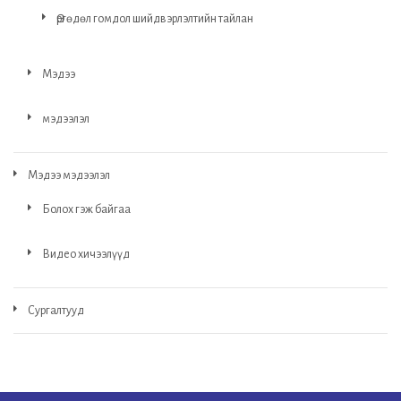
Өргөдөл гомдол шийдвэрлэлтийн тайлан
Мэдээ
мэдээлэл
Мэдээ мэдээлэл
Болох гэж байгаа
Видео хичээлүүд
Сургалтууд