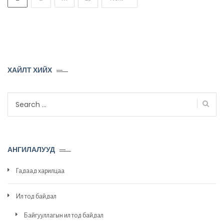
ХАЙЛТ ХИЙХ
Search
for:
АНГИЛАЛУУД
Гадаад харилцаа
Ил тод байдал
Байгууллагын ил тод байдал