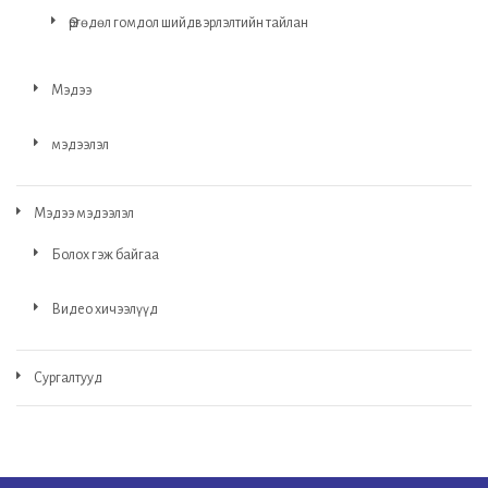
Өргөдөл гомдол шийдвэрлэлтийн тайлан
Мэдээ
мэдээлэл
Мэдээ мэдээлэл
Болох гэж байгаа
Видео хичээлүүд
Сургалтууд