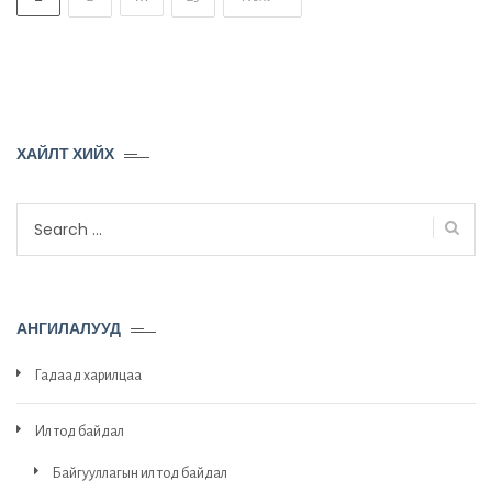
ХАЙЛТ ХИЙХ
Search
for:
АНГИЛАЛУУД
Гадаад харилцаа
Ил тод байдал
Байгууллагын ил тод байдал