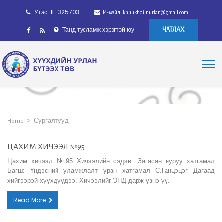
Утас: 11- 325703
И-мэйл: khuukhdiinurlan@gmail.com
Танд тусламж хэрэгтэй юу
ЧАТЛАХ
>
Сургалтууд
Home
ЦАХИМ ХИЧЭЭЛ №95
Цахим хичээл №95 Хичээлийн сэдэв: Загасан нуруу хатгамал
Багш: Үндэсний уламжлалт уран хатгамал С.Ганцэцэг Дагаад
хийгээрэй хүүхдүүдээ. Хичээлийг ЭНД дарж үзнэ үү.
Read More