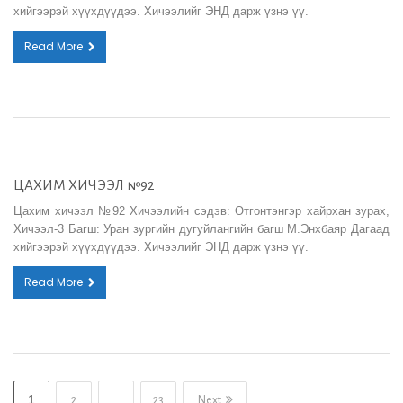
хийгээрэй хүүхдүүдээ. Хичээлийг ЭНД дарж үзнэ үү.
Read More
ЦАХИМ ХИЧЭЭЛ №92
Цахим хичээл №92 Хичээлийн сэдэв: Отгонтэнгэр хайрхан зурах,
Хичээл-3 Багш: Уран зургийн дугуйлангийн багш М.Энхбаяр Дагаад
хийгээрэй хүүхдүүдээ. Хичээлийг ЭНД дарж үзнэ үү.
Read More
1
…
2
23
Next