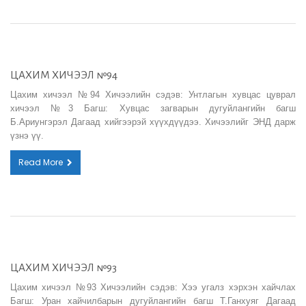
ЦАХИМ ХИЧЭЭЛ №94
Цахим хичээл №94 Хичээлийн сэдэв: Унтлагын хувцас цуврал
хичээл №3 Багш: Хувцас загварын дугуйлангийн багш
Б.Ариунгэрэл Дагаад хийгээрэй хүүхдүүдээ. Хичээлийг ЭНД дарж
үзнэ үү.
Read More
ЦАХИМ ХИЧЭЭЛ №93
Цахим хичээл №93 Хичээлийн сэдэв: Хээ угалз хэрхэн хайчлах
Багш: Уран хайчилбарын дугуйлангийн багш Т.Ганхуяг Дагаад