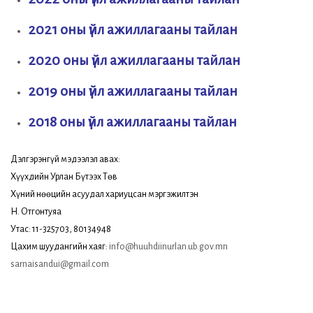
2021 оны үйл ажиллагааны тайлан
2020 оны үйл ажиллагааны тайлан
2019 оны үйл ажиллагааны тайлан
2018 оны үйл ажиллагааны тайлан
Дэлгэрэнгүй мэдээлэл авах:
Хүүхдийн Урлан Бүтээх Төв
Хүний нөөцийн асуудал хариуцсан мэргэжилтэн
Н. Отгонтуяа
Утас: 11-325703, 80134948
Цахим шуудангийн хаяг:
info@huuhdiinurlan.ub.gov.mn
sarnaisandui@gmail.com