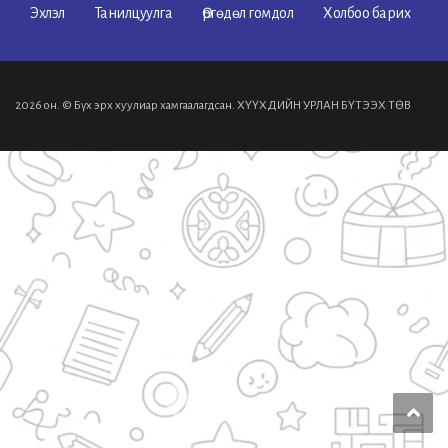
Эхлэл
Танилцуулга
Өргөдөл гомдол
Холбоо барих
2026 он. © Бүх эрх хуулиар хамгаалагдсан. ХҮҮХДИЙН УРЛАН БҮТЭЭХ ТӨВ