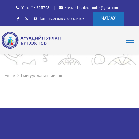
Утас: 11- 325703
И-мэйл: khuukhdiinurlan@gmail.com
Танд тусламж хэрэгтэй юу
ЧАТЛАХ
>
Байгууллагын тайлан
Home